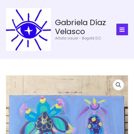
Ir
al
contenido
Gabriela Díaz
Velasco
Artista visual - Bogotá D.C